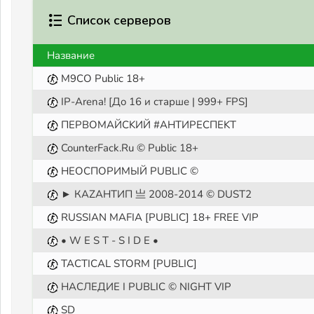
Список серверов
Название
M9CO Public 18+
IP-Arena! [До 16 и старше | 999+ FPS]
ПEPBOMAЙCKИЙ #AHTИPECПEKT
CounterFack.Ru © Public 18+
HEOCПOPИMЫЙ PUBLIC ©
► КАZАНТИП 亗 2008-2014 © DUST2
RUSSIAN MAFIA [PUBLIC] 18+ FREE VIP
• W E S T - S I D E •
TACTICAL STORM [PUBLIC]
НАСЛЕДИЕ I PUBLIC © NIGHT VIP
SD