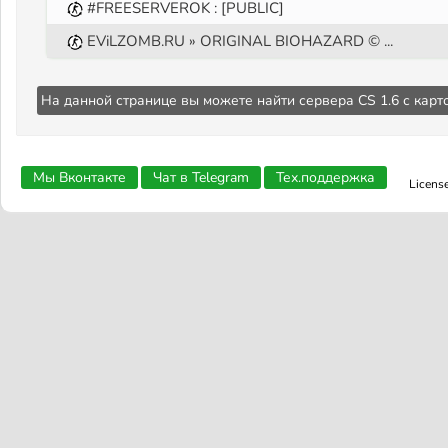
#FREESERVEROK : [PUBLIC]
EViLZOMB.RU » ORIGINAL BIOHAZARD © ...
На данной странице вы можете найти сервера CS 1.6 с кар
Мы Вконтакте
Чат в Telegram
Тех.поддержка
Licens