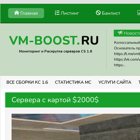
Главная
Листинг
Банлист
Новост
RU
VM-BOOST.
Колоссальный 
Основатель прое
Мониторинг и Раскрутка серверов CS 1.6
https://t.me/v
https://vk.com
https:..
ВСЕ СБОРКИ КС 1.6
СТАТИСТИКА МС
УСЛУГИ САЙТА
Сервера с картой $2000$