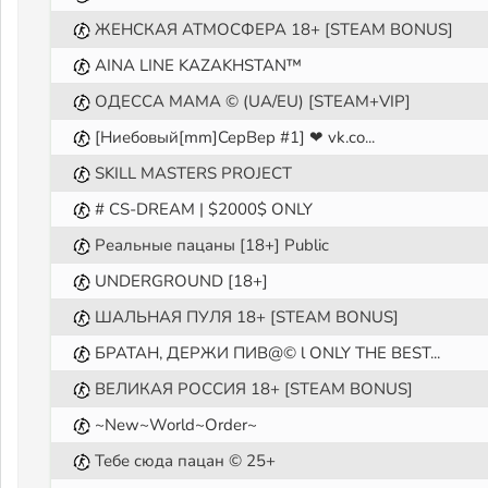
ЖЕНСКАЯ АТМОСФЕРА 18+ [STEAM BONUS]
AINA LINE KAZAKHSTAN™
ОДЕССА МАМА © (UA/EU) [STEAM+VIP]
[Ниебовый[mm]CepBep #1] ❤ vk.co...
SKILL MASTERS PROJECT
# CS-DREAM | $2000$ ONLY
Реальные пацаны [18+] Public
UNDERGROUND [18+]
ШАЛЬНАЯ ПУЛЯ 18+ [STEAM BONUS]
БРАТАН, ДЕРЖИ ПИВ@© l ONLY THE BEST...
ВЕЛИКАЯ РОССИЯ 18+ [STEAM BONUS]
~New~World~Order~
Тебе сюда пацан © 25+