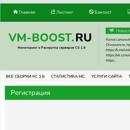
Главная
Листинг
Банлист
Новос
RU
VM-BOOST.
Колоссальный 
Основатель прое
Мониторинг и Раскрутка серверов CS 1.6
https://t.me/v
https://vk.com
https:..
ВСЕ СБОРКИ КС 1.6
СТАТИСТИКА МС
УСЛУГИ САЙТА
Регистрация