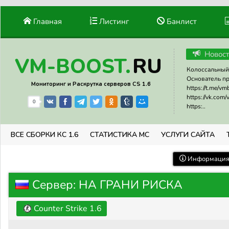
Главная
Листинг
Банлист
Новос
RU
VM-BOOST.
Колоссальный 
Основатель прое
Мониторинг и Раскрутка серверов CS 1.6
https://t.me/v
https://vk.com
0
https:..
ВСЕ СБОРКИ КС 1.6
СТАТИСТИКА МС
УСЛУГИ САЙТА
Информация 
Сервер: НА ГРАНИ РИСКА
Counter Strike 1.6