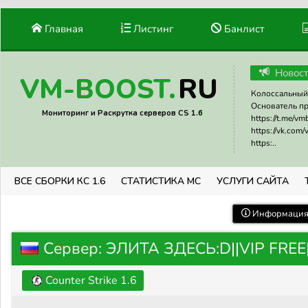
Главная
Листинг
Банлист
Новос
RU
VM-BOOST.
Колоссальный 
Основатель прое
Мониторинг и Раскрутка серверов CS 1.6
https://t.me/v
https://vk.com
https:..
ВСЕ СБОРКИ КС 1.6
СТАТИСТИКА МС
УСЛУГИ САЙТА
Информация 
Сервер: ЭЛИТА ЗДЕСЬ:D||VIP FREE|
Counter Strike 1.6