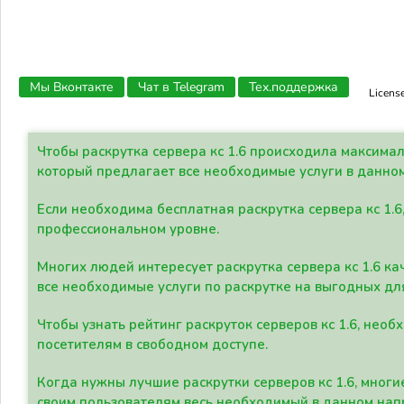
Мы Вконтакте
Чат в Telegram
Тех.поддержка
Licens
Чтобы раскрутка сервера кс 1.6 происходила максима
который предлагает все необходимые услуги в данно
Если необходима бесплатная раскрутка сервера кс 1.6
профессиональном уровне.
Многих людей интересует раскрутка сервера кс 1.6 ка
все необходимые услуги по раскрутке на выгодных дл
Чтобы узнать рейтинг раскруток серверов кс 1.6, не
посетителям в свободном доступе.
Когда нужны лучшие раскрутки серверов кс 1.6, мно
своим пользователям весь необходимый в данном нап