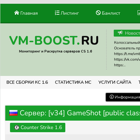
Главная
Листинг
Банлист
Новос
RU
VM-BOOST.
Колоссальный 
Основатель прое
Мониторинг и Раскрутка серверов CS 1.6
https://t.me/v
https://vk.com
https:..
ВСЕ СБОРКИ КС 1.6
СТАТИСТИКА МС
УСЛУГИ САЙТА
Информация 
Сервер: [v34] GameShot [public class
Counter Strike 1.6