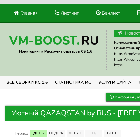
Главная
Листинг
Банлист
Новос
RU
VM-BOOST.
Колоссальный 
Основатель прое
Мониторинг и Раскрутка серверов CS 1.6
https://t.me/v
https://vk.com
https:..
ВСЕ СБОРКИ КС 1.6
СТАТИСТИКА МС
УСЛУГИ САЙТА
Информация 
Уютный QAZAQSTAN by RUS~ [FREE VI
ДЕНЬ
НЕДЕЛЯ
МЕСЯЦ
ГОД
ВЕСЬ
Период