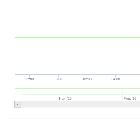
22:00
8.08
02:00
04:00
Ноя. '25
Янв. '26