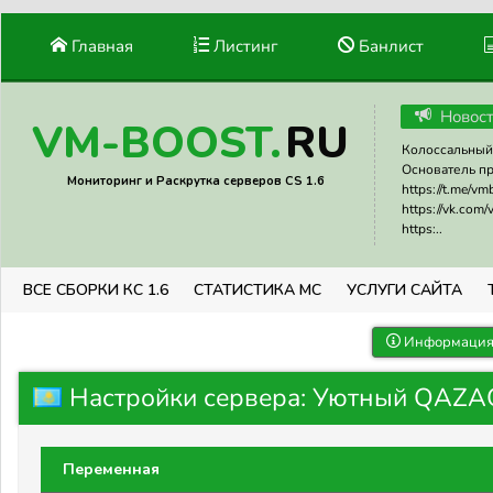
Главная
Листинг
Банлист
Новос
RU
VM-BOOST.
Колоссальный 
Основатель прое
Мониторинг и Раскрутка серверов CS 1.6
https://t.me/v
https://vk.com
https:..
ВСЕ СБОРКИ КС 1.6
СТАТИСТИКА МС
УСЛУГИ САЙТА
Информация 
Настройки сервера: Уютный QAZA
Переменная