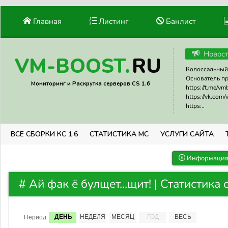
Главная
Листинг
Банлист
Новос
RU
VM-BOOST.
Колоссальный 
Основатель прое
Мониторинг и Раскрутка серверов CS 1.6
https://t.me/v
https://vk.com
https:..
ВСЕ СБОРКИ КС 1.6
СТАТИСТИКА МС
УСЛУГИ САЙТА
Информация 
# Ай фак ё булщет...щит! | Статистика
ДЕНЬ
НЕДЕЛЯ
МЕСЯЦ
ГОД
ВЕСЬ
Период