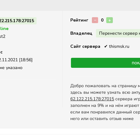
Описание
Рейтинг
−
0
+
22.215.178:27015
line
Владелец
Перенести сервер 
st2
Сайт сервера
✔
thismsk.ru
ic
.11.2021 [18:56]
Пок
не указано
Добро пожаловать на страницу 
здесь вы можете узнать всю акт
62.122.215.178:27015
сервера игр
заполнен на 9% и на нём играют
если вам понравился данный сер
него или оставить отзыв ниже