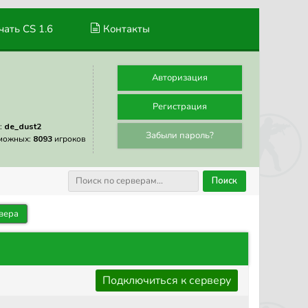
ать CS 1.6
Контакты
Авторизация
Регистрация
:
de_dust2
Забыли пароль?
можных:
8093
игроков
Поиск
вера
Подключиться к серверу