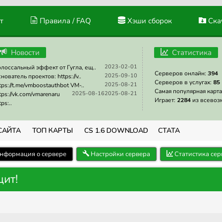
т
Правила / FAQ
Хэши сборок
Скач
Новости
Статистика
2023-02-01
лоссальный эффект от Гугла, ещ..
Серверов онлайн:
394
2025-09-10
нователь проектов: https://v..
Серверов в услугах:
85
2025-08-21
tps://t.me/vmboostauthbot VM-..
Самая популярная карта
2025-08-16
2025-08-21
tps://vk.com/vmarenaru
Играет:
2284
из всевоз
tps:..
САЙТА
ТОП КАРТЫ
CS 1.6 DOWNLOAD
СТАТА
нформация о сервере
Настройки сервера
Статистика сер
щит!