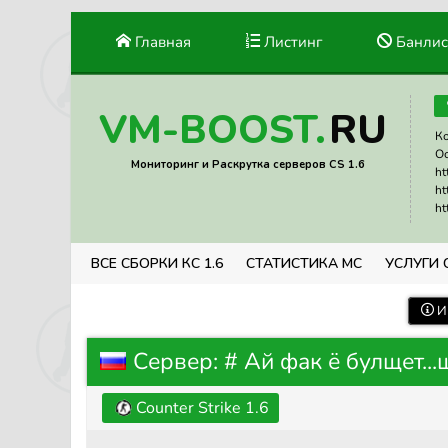
Главная
Листинг
Банлис
RU
VM-BOOST.
Ко
Ос
Мониторинг и Раскрутка серверов CS 1.6
ht
ht
ht
ВСЕ СБОРКИ КС 1.6
СТАТИСТИКА МС
УСЛУГИ 
И
Сервер: # Ай фак ё булщет...
Counter Strike 1.6