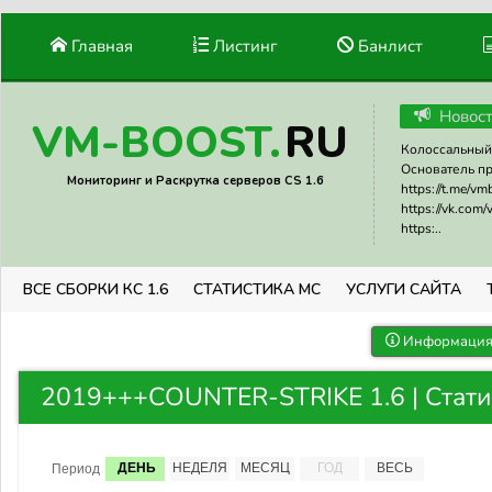
Главная
Листинг
Банлист
Новос
RU
VM-BOOST.
Колоссальный 
Основатель прое
Мониторинг и Раскрутка серверов CS 1.6
https://t.me/v
https://vk.com
https:..
ВСЕ СБОРКИ КС 1.6
СТАТИСТИКА МС
УСЛУГИ САЙТА
Информация 
2019+++COUNTER-STRIKE 1.6 | Стати
ДЕНЬ
НЕДЕЛЯ
МЕСЯЦ
ГОД
ВЕСЬ
Период