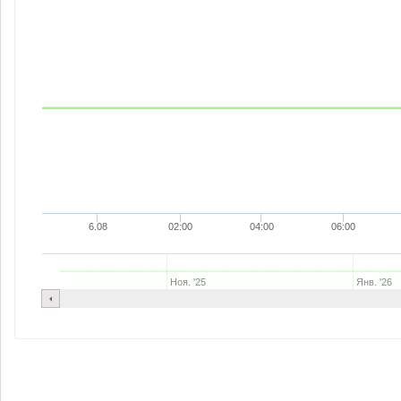
6.08
02:00
04:00
06:00
Ноя. '25
Янв. '26