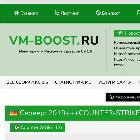
Главная
Листинг
Банлист
Новос
RU
VM-BOOST.
Колоссальный 
Основатель прое
Мониторинг и Раскрутка серверов CS 1.6
https://t.me/v
https://vk.com
https:..
ВСЕ СБОРКИ КС 1.6
СТАТИСТИКА МС
УСЛУГИ САЙТА
Информация 
Сервер: 2019+++COUNTER-STRIKE 
Counter Strike 1.6