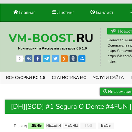
Главная
Листинг
Банлист
Новос
RU
VM-BOOST.
Колоссальный 
Основатель прое
Мониторинг и Раскрутка серверов CS 1.6
https://t.me/v
https://vk.com
0
https:..
ВСЕ СБОРКИ КС 1.6
СТАТИСТИКА МС
УСЛУГИ САЙТА
Информация 
[DH][SOD] #1 Segura O Dente #4FUN |
ДЕНЬ
НЕДЕЛЯ
МЕСЯЦ
ГОД
ВЕСЬ
Период