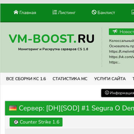
Главная
Листинг
Банлист
Новос
RU
VM-BOOST.
Колоссальный 
Основатель прое
Мониторинг и Раскрутка серверов CS 1.6
https://t.me/v
https://vk.com
https:..
ВСЕ СБОРКИ КС 1.6
СТАТИСТИКА МС
УСЛУГИ САЙТА
Информация 
Сервер: [DH][SOD] #1 Segura O De
Counter Strike 1.6