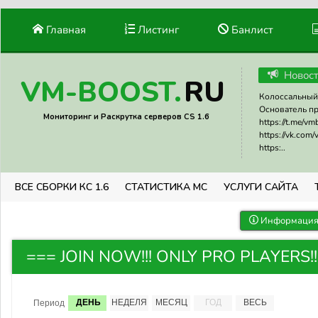
Главная
Листинг
Банлист
Новос
RU
VM-BOOST.
Колоссальный 
Основатель прое
Мониторинг и Раскрутка серверов CS 1.6
https://t.me/v
https://vk.com
https:..
ВСЕ СБОРКИ КС 1.6
СТАТИСТИКА МС
УСЛУГИ САЙТА
Информация 
=== JOIN NOW!!! ONLY PRO PLAYERS!!!
ДЕНЬ
НЕДЕЛЯ
МЕСЯЦ
ГОД
ВЕСЬ
Период