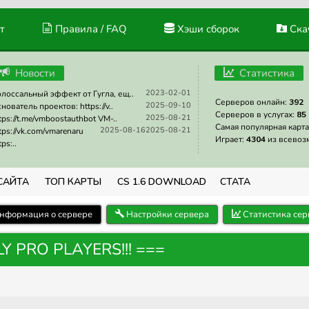
т
Правила / FAQ
Хэши сборок
Скач
Новости
Статистика
2023-02-01
лоссальный эффект от Гугла, ещ..
Серверов онлайн:
392
2025-09-10
нователь проектов: https://v..
Серверов в услугах:
85
2025-08-21
tps://t.me/vmboostauthbot VM-..
Самая популярная карта
2025-08-16
2025-08-21
tps://vk.com/vmarenaru
Играет:
4304
из всевоз
tps:..
САЙТА
ТОП КАРТЫ
CS 1.6 DOWNLOAD
СТАТА
нформация о сервере
Настройки сервера
Статистика сер
LY PRO PLAYERS!!! ===