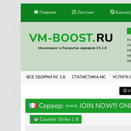
Главная
Листинг
Банлис
RU
VM-BOOST.
Ко
Ос
Мониторинг и Раскрутка серверов CS 1.6
ht
ht
ht
ВСЕ СБОРКИ КС 1.6
СТАТИСТИКА МС
УСЛУГИ 
И
Сервер: === JOIN NOW!!! ON
Counter Strike 1.6