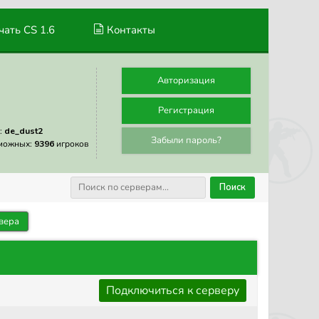
ать CS 1.6
Контакты
Авторизация
Регистрация
:
de_dust2
Забыли пароль?
можных:
9396
игроков
Поиск
вера
Подключиться к серверу