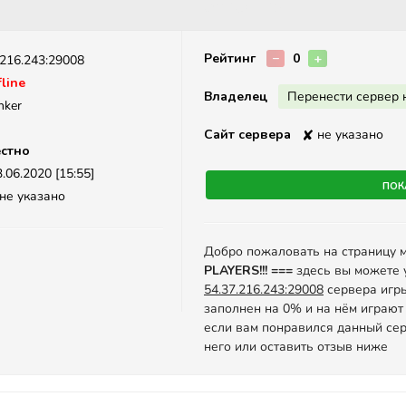
Описание
Рейтинг
−
0
+
.216.243:29008
line
Владелец
Перенести сервер 
nker
Сайт сервера
✘
не указано
стно
.06.2020 [15:55]
Пок
не указано
Добро пожаловать на страницу 
PLAYERS!!! ===
здесь вы можете 
54.37.216.243:29008
сервера игры 
заполнен на 0% и на нём играют
если вам понравился данный сер
него или оставить отзыв ниже