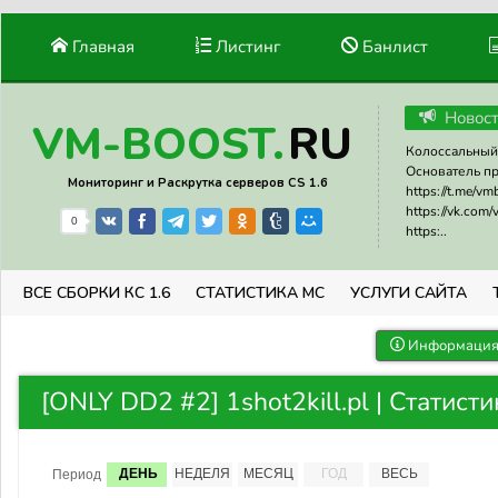
Главная
Листинг
Банлист
Новос
RU
VM-BOOST.
Колоссальный 
Основатель прое
Мониторинг и Раскрутка серверов CS 1.6
https://t.me/v
https://vk.com
0
https:..
ВСЕ СБОРКИ КС 1.6
СТАТИСТИКА МС
УСЛУГИ САЙТА
Информация 
[ONLY DD2 #2] 1shot2kill.pl | Статист
ДЕНЬ
НЕДЕЛЯ
МЕСЯЦ
ГОД
ВЕСЬ
Период