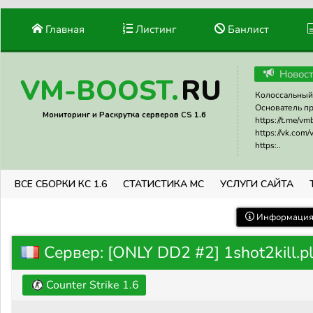
Главная
Листинг
Банлист
Новос
RU
VM-BOOST.
Колоссальный 
Основатель прое
Мониторинг и Раскрутка серверов CS 1.6
https://t.me/v
https://vk.com
https:..
ВСЕ СБОРКИ КС 1.6
СТАТИСТИКА МС
УСЛУГИ САЙТА
Информация 
Сервер: [ONLY DD2 #2] 1shot2kill.p
Counter Strike 1.6