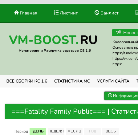
Главная
Листинг
Банлист
Новос
RU
VM-BOOST.
Колоссальный 
Основатель прое
Мониторинг и Раскрутка серверов CS 1.6
https://t.me/v
https://vk.com
https:..
ВСЕ СБОРКИ КС 1.6
СТАТИСТИКА МС
УСЛУГИ САЙТА
Информация 
===Fatality Family Public=== | Статис
ДЕНЬ
НЕДЕЛЯ
МЕСЯЦ
ГОД
ВЕСЬ
Период