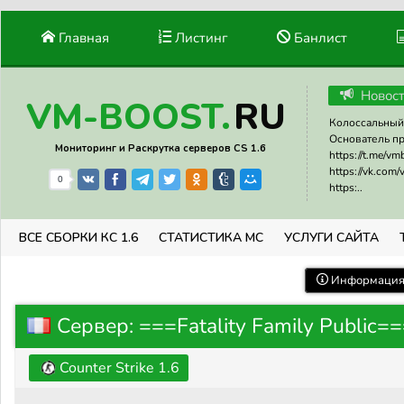
Главная
Листинг
Банлист
Новос
RU
VM-BOOST.
Колоссальный 
Основатель прое
Мониторинг и Раскрутка серверов CS 1.6
https://t.me/v
https://vk.com
0
https:..
ВСЕ СБОРКИ КС 1.6
СТАТИСТИКА МС
УСЛУГИ САЙТА
Информация 
Сервер: ===Fatality Family Public=
Counter Strike 1.6