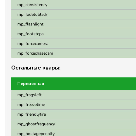
mp_consistency
mp_fadetoblack
mp_flashlight
mp_footsteps
mp_forcecamera
mp_forcechasecam
Остальные квары:
Переменная
mp_fragsleft
mp_freezetime
mp_friendlyfire
mp_ghostfrequency
mp_hostagepenalty