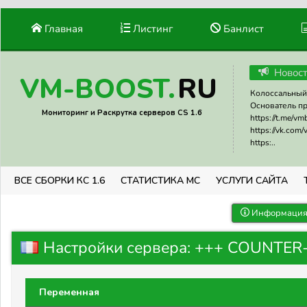
Главная
Листинг
Банлист
Новос
RU
VM-BOOST.
Колоссальный 
Основатель прое
Мониторинг и Раскрутка серверов CS 1.6
https://t.me/v
https://vk.com
https:..
ВСЕ СБОРКИ КС 1.6
СТАТИСТИКА МС
УСЛУГИ САЙТА
Информация 
Настройки сервера: +++ COUNTER-ST
Переменная