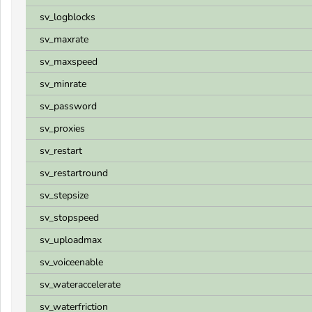
sv_logblocks
sv_maxrate
sv_maxspeed
sv_minrate
sv_password
sv_proxies
sv_restart
sv_restartround
sv_stepsize
sv_stopspeed
sv_uploadmax
sv_voiceenable
sv_wateraccelerate
sv_waterfriction