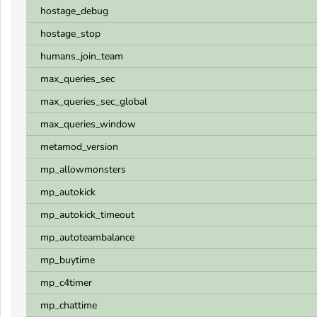
hostage_debug
hostage_stop
humans_join_team
max_queries_sec
max_queries_sec_global
max_queries_window
metamod_version
mp_allowmonsters
mp_autokick
mp_autokick_timeout
mp_autoteambalance
mp_buytime
mp_c4timer
mp_chattime