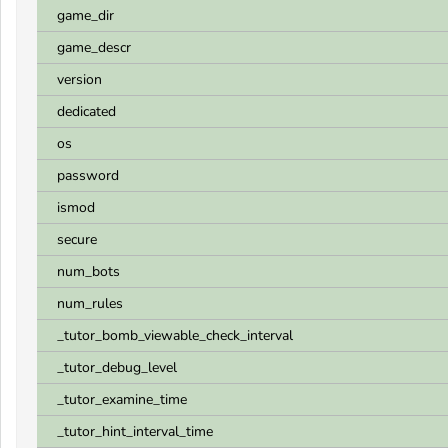
game_dir
game_descr
version
dedicated
os
password
ismod
secure
num_bots
num_rules
_tutor_bomb_viewable_check_interval
_tutor_debug_level
_tutor_examine_time
_tutor_hint_interval_time