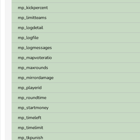
mp_kickpercent
mp_limitteams
mp_logdetail
mp_logfile
mp_logmessages
mp_mapvoteratio
mp_maxrounds
mp_mirrordamage
mp_playerid
mp_roundtime
mp_startmoney
mp_timeleft
mp_timelimit
mp_tkpunish