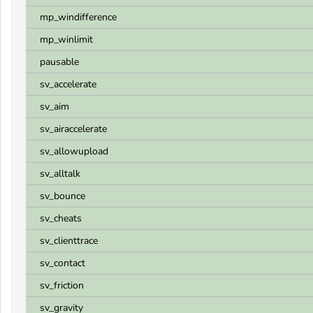
mp_windifference
mp_winlimit
pausable
sv_accelerate
sv_aim
sv_airaccelerate
sv_allowupload
sv_alltalk
sv_bounce
sv_cheats
sv_clienttrace
sv_contact
sv_friction
sv_gravity