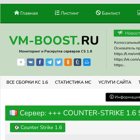
Главная
Листинг
Банлист
Новос
RU
VM-BOOST.
Колоссальный 
Основатель прое
Мониторинг и Раскрутка серверов CS 1.6
https://t.me/v
https://vk.com
0
https:..
ВСЕ СБОРКИ КС 1.6
СТАТИСТИКА МС
УСЛУГИ САЙТА
Информация 
Сервер: +++ COUNTER-STRIKE 1.6 SE
Counter Strike 1.6