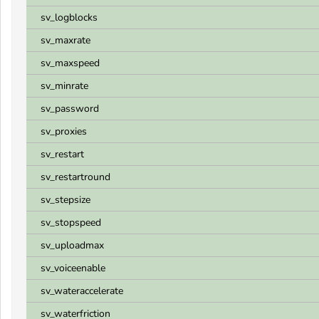
sv_logblocks
sv_maxrate
sv_maxspeed
sv_minrate
sv_password
sv_proxies
sv_restart
sv_restartround
sv_stepsize
sv_stopspeed
sv_uploadmax
sv_voiceenable
sv_wateraccelerate
sv_waterfriction