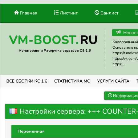
Главная
Листинг
Банлист
Новос
RU
VM-BOOST.
Колоссальный 
Основатель прое
Мониторинг и Раскрутка серверов CS 1.6
https://t.me/v
https://vk.com
https:..
ВСЕ СБОРКИ КС 1.6
СТАТИСТИКА МС
УСЛУГИ САЙТА
Информация 
Настройки сервера: +++ COUNTER-ST
Переменная