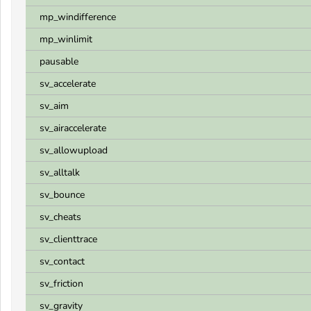
mp_windifference
mp_winlimit
pausable
sv_accelerate
sv_aim
sv_airaccelerate
sv_allowupload
sv_alltalk
sv_bounce
sv_cheats
sv_clienttrace
sv_contact
sv_friction
sv_gravity