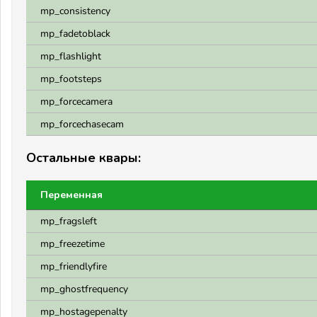
mp_consistency
mp_fadetoblack
mp_flashlight
mp_footsteps
mp_forcecamera
mp_forcechasecam
Остальные квары:
Переменная
mp_fragsleft
mp_freezetime
mp_friendlyfire
mp_ghostfrequency
mp_hostagepenalty