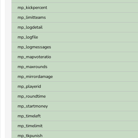
mp_kickpercent
mp_limitteams
mp_logdetail
mp_logfile
mp_logmessages
mp_mapvoteratio
mp_maxrounds
mp_mirrordamage
mp_playerid
mp_roundtime
mp_startmoney
mp_timeleft
mp_timelimit
mp_tkpunish