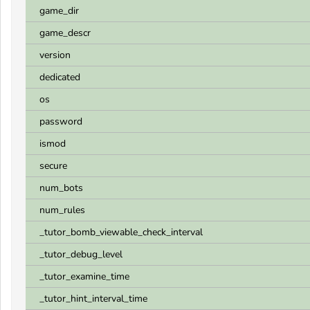
game_dir
game_descr
version
dedicated
os
password
ismod
secure
num_bots
num_rules
_tutor_bomb_viewable_check_interval
_tutor_debug_level
_tutor_examine_time
_tutor_hint_interval_time