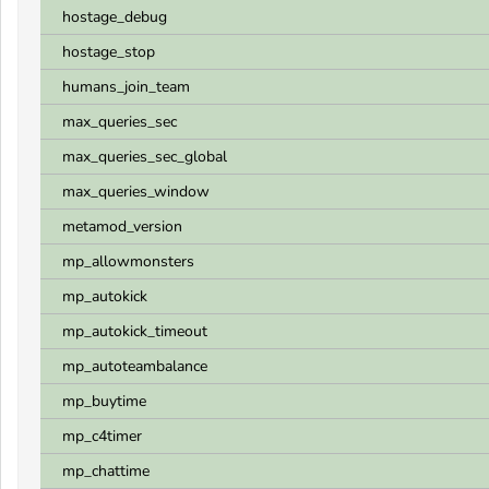
hostage_debug
hostage_stop
humans_join_team
max_queries_sec
max_queries_sec_global
max_queries_window
metamod_version
mp_allowmonsters
mp_autokick
mp_autokick_timeout
mp_autoteambalance
mp_buytime
mp_c4timer
mp_chattime