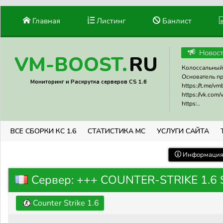
Главная
Листинг
Банлист
Новос
RU
VM-BOOST.
Колоссальный 
Основатель прое
Мониторинг и Раскрутка серверов CS 1.6
https://t.me/v
https://vk.com
https:..
ВСЕ СБОРКИ КС 1.6
СТАТИСТИКА МС
УСЛУГИ САЙТА
Информация 
Сервер: +++ COUNTER-STRIKE 1.6 SE
Counter Strike 1.6