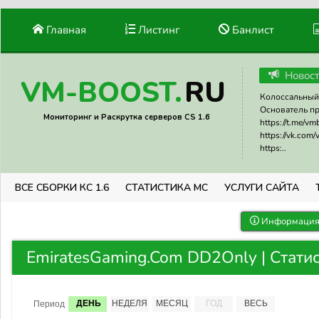
Главная
Листинг
Банлист
Новос
RU
VM-BOOST.
Колоссальный 
Основатель прое
Мониторинг и Раскрутка серверов CS 1.6
https://t.me/v
https://vk.com
https:..
ВСЕ СБОРКИ КС 1.6
СТАТИСТИКА МС
УСЛУГИ САЙТА
Информация 
EmiratesGaming.Com DD2Only | Стати
ДЕНЬ
НЕДЕЛЯ
МЕСЯЦ
ГОД
ВЕСЬ
Период