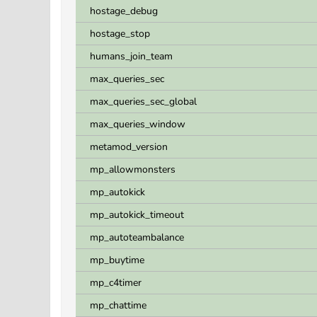
hostage_debug
hostage_stop
humans_join_team
max_queries_sec
max_queries_sec_global
max_queries_window
metamod_version
mp_allowmonsters
mp_autokick
mp_autokick_timeout
mp_autoteambalance
mp_buytime
mp_c4timer
mp_chattime