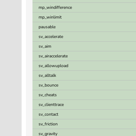
mp_windifference
mp_winlimit
pausable
sv_accelerate
sv_aim
sv_airaccelerate
sv_allowupload
sv_alltalk
sv_bounce
sv_cheats
sv_clienttrace
sv_contact
sv_friction
sv_gravity