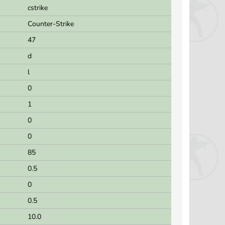
cstrike
Counter-Strike
47
d
l
0
1
0
0
85
0.5
0
0.5
10.0