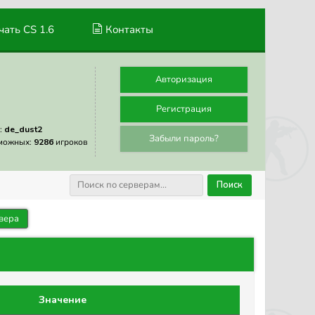
ать CS 1.6
Контакты
Авторизация
Регистрация
:
de_dust2
Забыли пароль?
можных:
9286
игроков
Поиск
вера
Значение