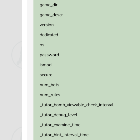
game_dir
game_descr
version
dedicated
os
password
ismod
secure
num_bots
num_rules
_tutor_bomb_viewable_check_interval
_tutor_debug_level
_tutor_examine_time
_tutor_hint_interval_time