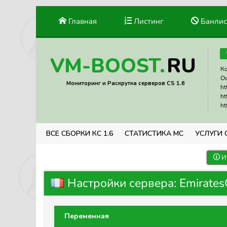
Главная
Листинг
Банлис
RU
VM-BOOST.
Ко
Ос
Мониторинг и Раскрутка серверов CS 1.6
ht
ht
ht
ВСЕ СБОРКИ КС 1.6
СТАТИСТИКА МС
УСЛУГИ 
И
Настройки сервера: Emirate
Переменная