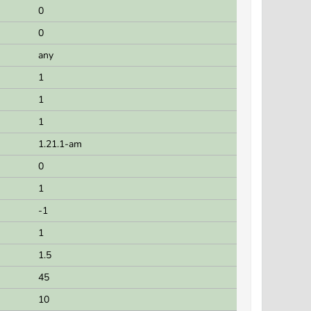
0
0
any
1
1
1
1.21.1-am
0
1
-1
1
1.5
45
10