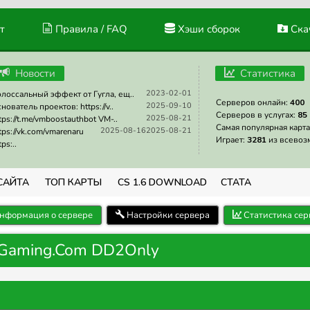
т
Правила / FAQ
Хэши сборок
Скач
Новости
Статистика
2023-02-01
лоссальный эффект от Гугла, ещ..
Серверов онлайн:
400
2025-09-10
нователь проектов: https://v..
Серверов в услугах:
85
2025-08-21
tps://t.me/vmboostauthbot VM-..
Самая популярная карта
2025-08-16
2025-08-21
tps://vk.com/vmarenaru
Играет:
3281
из всевоз
tps:..
САЙТА
ТОП КАРТЫ
CS 1.6 DOWNLOAD
СТАТА
нформация о сервере
Настройки сервера
Статистика сер
sGaming.Com DD2Only