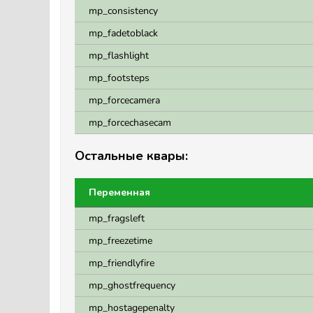
mp_consistency
mp_fadetoblack
mp_flashlight
mp_footsteps
mp_forcecamera
mp_forcechasecam
Остальные квары:
Переменная
mp_fragsleft
mp_freezetime
mp_friendlyfire
mp_ghostfrequency
mp_hostagepenalty