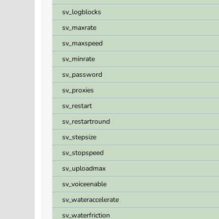
sv_logblocks
sv_maxrate
sv_maxspeed
sv_minrate
sv_password
sv_proxies
sv_restart
sv_restartround
sv_stepsize
sv_stopspeed
sv_uploadmax
sv_voiceenable
sv_wateraccelerate
sv_waterfriction