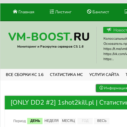
Главная
Листинг
Банлист
Новос
RU
VM-BOOST.
Колоссальный 
Основатель прое
Мониторинг и Раскрутка серверов CS 1.6
https://t.me/v
https://vk.com
https:..
ВСЕ СБОРКИ КС 1.6
СТАТИСТИКА МС
УСЛУГИ САЙТА
Информация 
[ONLY DD2 #2] 1shot2kill.pl | Статист
ДЕНЬ
НЕДЕЛЯ
МЕСЯЦ
ГОД
ВЕСЬ
Период