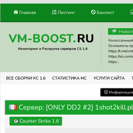
Главная
Листинг
Банлист
Новос
RU
VM-BOOST.
Колоссальный 
Основатель прое
Мониторинг и Раскрутка серверов CS 1.6
https://t.me/v
https://vk.com
https:..
ВСЕ СБОРКИ КС 1.6
СТАТИСТИКА МС
УСЛУГИ САЙТА
Информация 
Сервер: [ONLY DD2 #2] 1shot2kill.p
Counter Strike 1.6