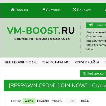
Главная
Листинг
Банлист
Новос
RU
VM-BOOST.
Колоссальный 
Основатель прое
Мониторинг и Раскрутка серверов CS 1.6
https://t.me/v
https://vk.com
https:..
ВСЕ СБОРКИ КС 1.6
СТАТИСТИКА МС
УСЛУГИ САЙТА
Информация 
[RESPAWN CSDM] [JOIN NOW] | Стати
ДЕНЬ
НЕДЕЛЯ
МЕСЯЦ
ГОД
ВЕСЬ
Период