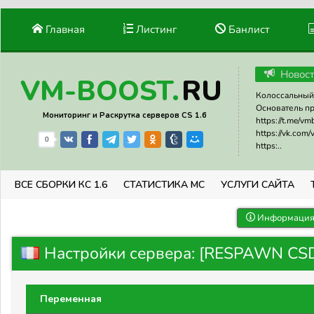
Главная
Листинг
Банлист
Новос
RU
VM-BOOST.
Колоссальный 
Основатель прое
Мониторинг и Раскрутка серверов CS 1.6
https://t.me/v
https://vk.com
0
https:..
ВСЕ СБОРКИ КС 1.6
СТАТИСТИКА МС
УСЛУГИ САЙТА
Информация 
Настройки сервера: [RESPAWN CS
Переменная