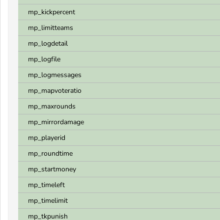
mp_kickpercent
mp_limitteams
mp_logdetail
mp_logfile
mp_logmessages
mp_mapvoteratio
mp_maxrounds
mp_mirrordamage
mp_playerid
mp_roundtime
mp_startmoney
mp_timeleft
mp_timelimit
mp_tkpunish