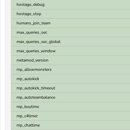
hostage_debug
hostage_stop
humans_join_team
max_queries_sec
max_queries_sec_global
max_queries_window
metamod_version
mp_allowmonsters
mp_autokick
mp_autokick_timeout
mp_autoteambalance
mp_buytime
mp_c4timer
mp_chattime