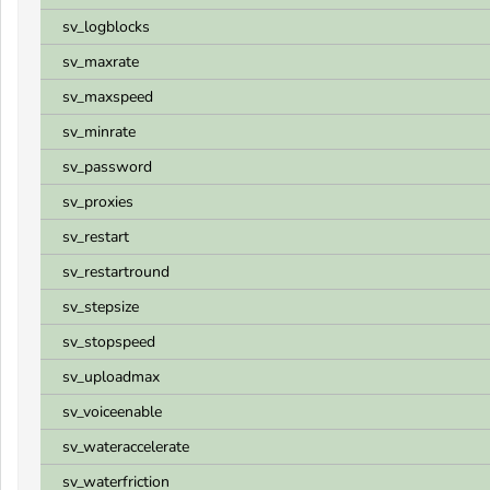
sv_logblocks
sv_maxrate
sv_maxspeed
sv_minrate
sv_password
sv_proxies
sv_restart
sv_restartround
sv_stepsize
sv_stopspeed
sv_uploadmax
sv_voiceenable
sv_wateraccelerate
sv_waterfriction