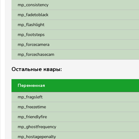
mp_consistency
mp_fadetoblack
mp_flashlight
mp_footsteps
mp_forcecamera
mp_forcechasecam
Остальные квары:
Переменная
mp_fragsleft
mp_freezetime
mp_friendlyfire
mp_ghostfrequency
mp_hostagepenalty