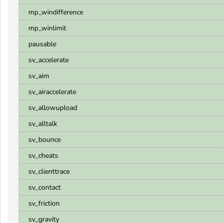
mp_windifference
mp_winlimit
pausable
sv_accelerate
sv_aim
sv_airaccelerate
sv_allowupload
sv_alltalk
sv_bounce
sv_cheats
sv_clienttrace
sv_contact
sv_friction
sv_gravity