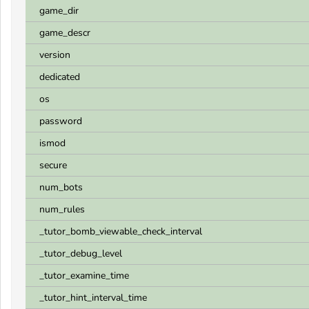
game_dir
game_descr
version
dedicated
os
password
ismod
secure
num_bots
num_rules
_tutor_bomb_viewable_check_interval
_tutor_debug_level
_tutor_examine_time
_tutor_hint_interval_time