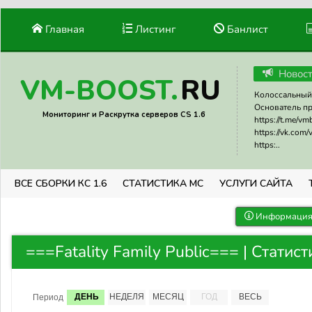
Главная
Листинг
Банлист
Новос
RU
VM-BOOST.
Колоссальный 
Основатель прое
Мониторинг и Раскрутка серверов CS 1.6
https://t.me/v
https://vk.com
https:..
ВСЕ СБОРКИ КС 1.6
СТАТИСТИКА МС
УСЛУГИ САЙТА
Информация 
===Fatality Family Public=== | Статис
ДЕНЬ
НЕДЕЛЯ
МЕСЯЦ
ГОД
ВЕСЬ
Период