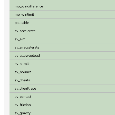
mp_windifference
mp_winlimit
pausable
sv_accelerate
sv_aim
sv_airaccelerate
sv_allowupload
sv_alltalk
sv_bounce
sv_cheats
sv_clienttrace
sv_contact
sv_friction
sv_gravity