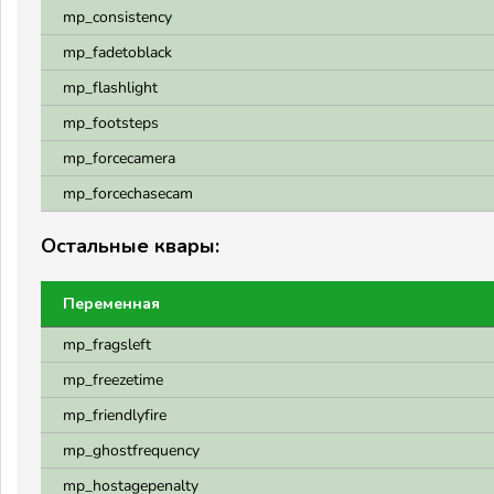
mp_consistency
mp_fadetoblack
mp_flashlight
mp_footsteps
mp_forcecamera
mp_forcechasecam
Остальные квары:
Переменная
mp_fragsleft
mp_freezetime
mp_friendlyfire
mp_ghostfrequency
mp_hostagepenalty