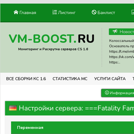
Главная
Листинг
Банлист
Новос
RU
VM-BOOST.
Колоссальный 
Основатель прое
Мониторинг и Раскрутка серверов CS 1.6
https://t.me/v
https://vk.com
https:..
ВСЕ СБОРКИ КС 1.6
СТАТИСТИКА МС
УСЛУГИ САЙТА
Информация 
Настройки сервера: ===Fatality Fam
Переменная