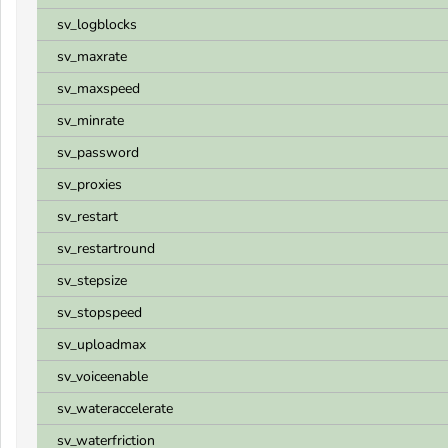
sv_logblocks
sv_maxrate
sv_maxspeed
sv_minrate
sv_password
sv_proxies
sv_restart
sv_restartround
sv_stepsize
sv_stopspeed
sv_uploadmax
sv_voiceenable
sv_wateraccelerate
sv_waterfriction