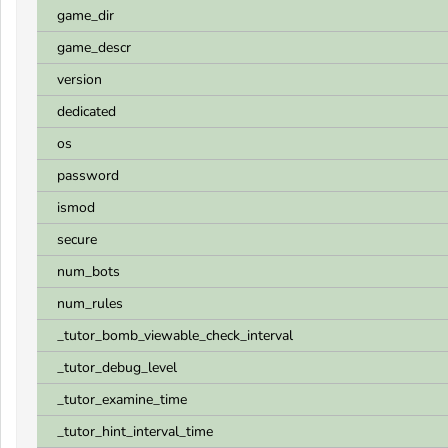
game_dir
game_descr
version
dedicated
os
password
ismod
secure
num_bots
num_rules
_tutor_bomb_viewable_check_interval
_tutor_debug_level
_tutor_examine_time
_tutor_hint_interval_time