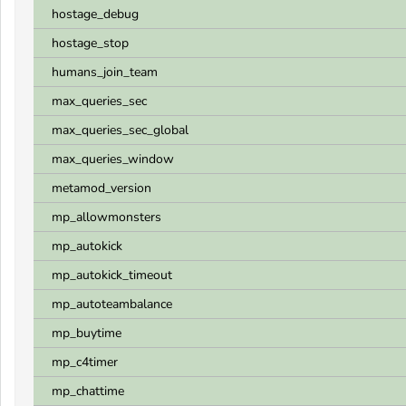
hostage_debug
hostage_stop
humans_join_team
max_queries_sec
max_queries_sec_global
max_queries_window
metamod_version
mp_allowmonsters
mp_autokick
mp_autokick_timeout
mp_autoteambalance
mp_buytime
mp_c4timer
mp_chattime