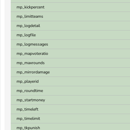
mp_kickpercent
mp_limitteams
mp_logdetail
mp_logfile
mp_logmessages
mp_mapvoteratio
mp_maxrounds
mp_mirrordamage
mp_playerid
mp_roundtime
mp_startmoney
mp_timeleft
mp_timelimit
mp_tkpunish