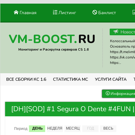
Главная
Листинг
Банлист
Новос
RU
VM-BOOST.
Колоссальный 
Основатель прое
Мониторинг и Раскрутка серверов CS 1.6
https://t.me/v
https://vk.com
https:..
ВСЕ СБОРКИ КС 1.6
СТАТИСТИКА МС
УСЛУГИ САЙТА
Информация 
[DH][SOD] #1 Segura O Dente #4FUN |
ДЕНЬ
НЕДЕЛЯ
МЕСЯЦ
ГОД
ВЕСЬ
Период