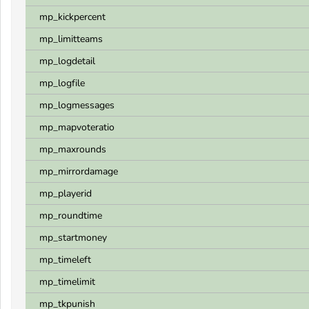
mp_kickpercent
mp_limitteams
mp_logdetail
mp_logfile
mp_logmessages
mp_mapvoteratio
mp_maxrounds
mp_mirrordamage
mp_playerid
mp_roundtime
mp_startmoney
mp_timeleft
mp_timelimit
mp_tkpunish