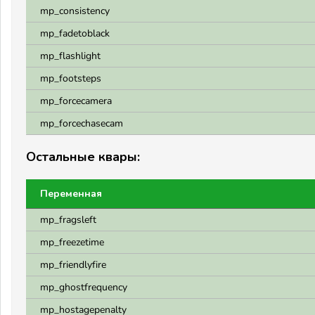
mp_consistency
mp_fadetoblack
mp_flashlight
mp_footsteps
mp_forcecamera
mp_forcechasecam
Остальные квары:
Переменная
mp_fragsleft
mp_freezetime
mp_friendlyfire
mp_ghostfrequency
mp_hostagepenalty