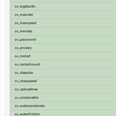
sv_logblocks
sv_maxrate
sv_maxspeed
sv_minrate
sv_password
sv_proxies
sv_restart
sv_restartround
sv_stepsize
sv_stopspeed
sv_uploadmax
sv_voiceenable
sv_wateraccelerate
sv_waterfriction