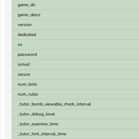
game_dir
game_descr
version
dedicated
os
password
ismod
secure
num_bots
num_rules
_tutor_bomb_viewable_check_interval
_tutor_debug_level
_tutor_examine_time
_tutor_hint_interval_time