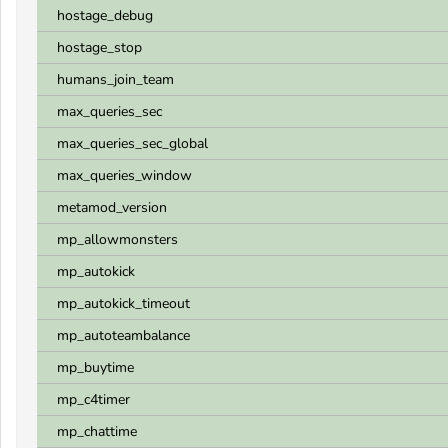
hostage_debug
hostage_stop
humans_join_team
max_queries_sec
max_queries_sec_global
max_queries_window
metamod_version
mp_allowmonsters
mp_autokick
mp_autokick_timeout
mp_autoteambalance
mp_buytime
mp_c4timer
mp_chattime