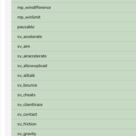
mp_windifference
mp_winlimit
pausable
sv_accelerate
sv_aim
sv_airaccelerate
sv_allowupload
sv_alltalk
sv_bounce
sv_cheats
sv_clienttrace
sv_contact
sv_friction
sv_gravity