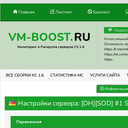
Главная
Листинг
Банлист
Новос
RU
VM-BOOST.
Колоссальный 
Основатель прое
Мониторинг и Раскрутка серверов CS 1.6
https://t.me/v
https://vk.com
https:..
ВСЕ СБОРКИ КС 1.6
СТАТИСТИКА МС
УСЛУГИ САЙТА
Информация 
Настройки сервера: [DH][SOD] #1 
Переменная