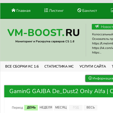
Главная
Листинг
Банлист
Новос
RU
VM-BOOST.
Колоссальный 
Основатель прое
Мониторинг и Раскрутка серверов CS 1.6
https://t.me/v
https://vk.com
https:..
ВСЕ СБОРКИ КС 1.6
СТАТИСТИКА МС
УСЛУГИ САЙТА
Информация 
GaminG GAJBA De_Dust2 Only Alfa | С
ДЕНЬ
НЕДЕЛЯ
МЕСЯЦ
ГОД
ВЕСЬ
Период