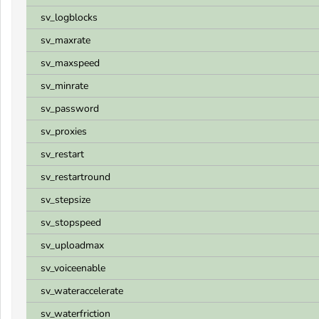
sv_logblocks
sv_maxrate
sv_maxspeed
sv_minrate
sv_password
sv_proxies
sv_restart
sv_restartround
sv_stepsize
sv_stopspeed
sv_uploadmax
sv_voiceenable
sv_wateraccelerate
sv_waterfriction