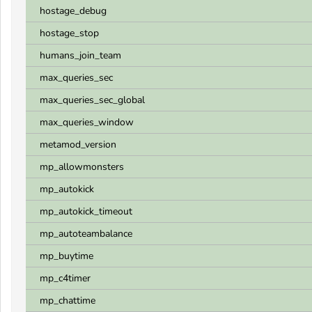
hostage_debug
hostage_stop
humans_join_team
max_queries_sec
max_queries_sec_global
max_queries_window
metamod_version
mp_allowmonsters
mp_autokick
mp_autokick_timeout
mp_autoteambalance
mp_buytime
mp_c4timer
mp_chattime