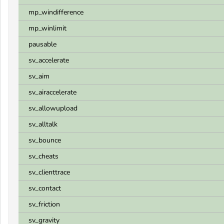
mp_windifference
mp_winlimit
pausable
sv_accelerate
sv_aim
sv_airaccelerate
sv_allowupload
sv_alltalk
sv_bounce
sv_cheats
sv_clienttrace
sv_contact
sv_friction
sv_gravity