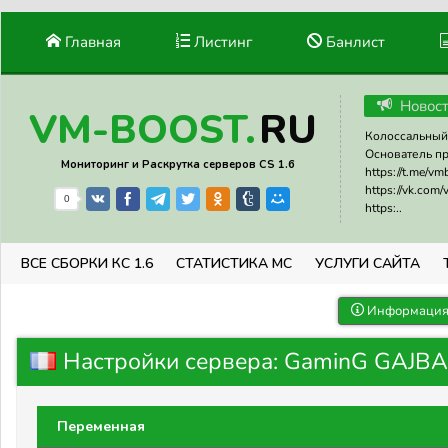
Главная
Листинг
Банлист
Новос
RU
VM-BOOST.
Колоссальный 
Основатель прое
Мониторинг и Раскрутка серверов CS 1.6
https://t.me/v
https://vk.com
0
https:..
ВСЕ СБОРКИ КС 1.6
СТАТИСТИКА МС
УСЛУГИ САЙТА
Информация 
Настройки сервера: GaminG GAJBA 
Переменная