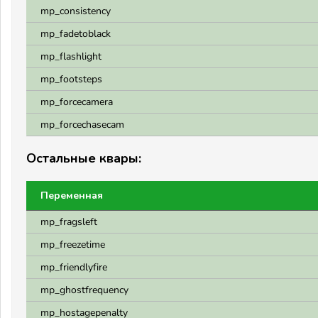
mp_consistency
mp_fadetoblack
mp_flashlight
mp_footsteps
mp_forcecamera
mp_forcechasecam
Остальные квары:
Переменная
mp_fragsleft
mp_freezetime
mp_friendlyfire
mp_ghostfrequency
mp_hostagepenalty