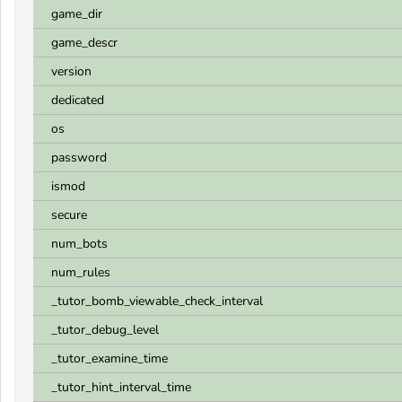
game_dir
game_descr
version
dedicated
os
password
ismod
secure
num_bots
num_rules
_tutor_bomb_viewable_check_interval
_tutor_debug_level
_tutor_examine_time
_tutor_hint_interval_time