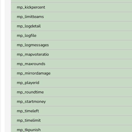
mp_kickpercent
mp_limitteams
mp_logdetail
mp_logfile
mp_logmessages
mp_mapvoteratio
mp_maxrounds
mp_mirrordamage
mp_playerid
mp_roundtime
mp_startmoney
mp_timeleft
mp_timelimit
mp_tkpunish