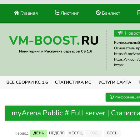
Главная
Листинг
Банлист
Новос
RU
VM-BOOST.
Колоссальный 
Основатель прое
Мониторинг и Раскрутка серверов CS 1.6
https://t.me/v
https://vk.com
https:..
ВСЕ СБОРКИ КС 1.6
СТАТИСТИКА МС
УСЛУГИ САЙТА
Информация 
myArena Public # Full server | Статис
ДЕНЬ
НЕДЕЛЯ
МЕСЯЦ
ГОД
ВЕСЬ
Период