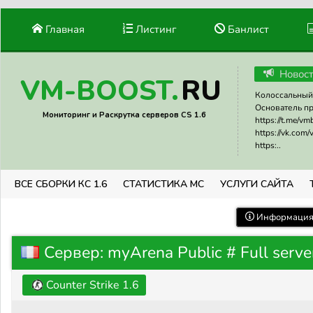
Главная
Листинг
Банлист
Новос
RU
VM-BOOST.
Колоссальный 
Основатель прое
Мониторинг и Раскрутка серверов CS 1.6
https://t.me/v
https://vk.com
https:..
ВСЕ СБОРКИ КС 1.6
СТАТИСТИКА МС
УСЛУГИ САЙТА
Информация 
Сервер: myArena Public # Full serve
Counter Strike 1.6