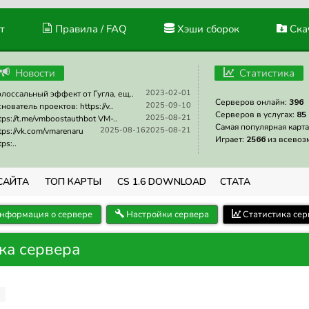
т
Правила / FAQ
Хэши сборок
Скач
Новости
Статистика
2023-02-01
лоссальный эффект от Гугла, ещ..
Серверов онлайн:
396
2025-09-10
нователь проектов: https://v..
Серверов в услугах:
85
2025-08-21
tps://t.me/vmboostauthbot VM-..
Самая популярная карта
2025-08-16
2025-08-21
tps://vk.com/vmarenaru
Играет:
2566
из всевоз
tps:..
САЙТА
ТОП КАРТЫ
CS 1.6 DOWNLOAD
СТАТА
нформация о сервере
Настройки сервера
Статистика сер
ка сервера