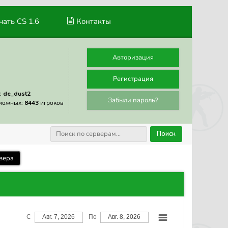
ать CS 1.6
Контакты
Авторизация
Регистрация
:
de_dust2
Забыли пароль?
можных:
8443
игроков
Поиск
вера
С
Авг. 7, 2026
По
Авг. 8, 2026