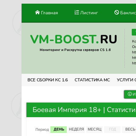
Главная
Листинг
Банлис
RU
VM-BOOST.
Ко
Ос
Мониторинг и Раскрутка серверов CS 1.6
ht
ht
ht
ВСЕ СБОРКИ КС 1.6
СТАТИСТИКА МС
УСЛУГИ 
И
Боевая Империя 18+ | Статисти
ДЕНЬ
НЕДЕЛЯ
МЕСЯЦ
ГОД
ВЕСЬ
Период