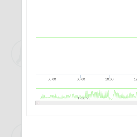
06:00
08:00
10:00
1
Ноя. '25