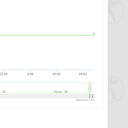
0
22:00
8.08
02:00
04:00
 '26
Июль. '26
Highcharts.com