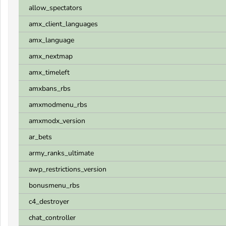
allow_spectators
amx_client_languages
amx_language
amx_nextmap
amx_timeleft
amxbans_rbs
amxmodmenu_rbs
amxmodx_version
ar_bets
army_ranks_ultimate
awp_restrictions_version
bonusmenu_rbs
c4_destroyer
chat_controller