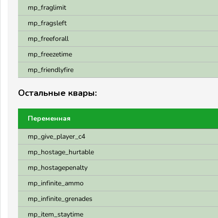
mp_fraglimit
mp_fragsleft
mp_freeforall
mp_freezetime
mp_friendlyfire
Остальные квары:
Переменная
mp_give_player_c4
mp_hostage_hurtable
mp_hostagepenalty
mp_infinite_ammo
mp_infinite_grenades
mp_item_staytime