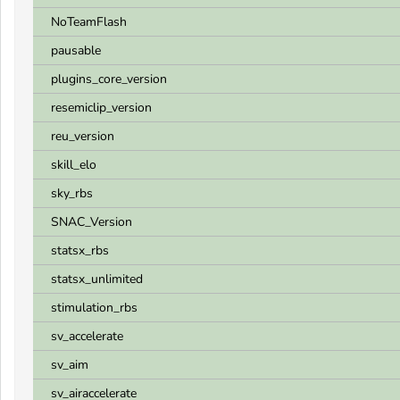
NoTeamFlash
pausable
plugins_core_version
resemiclip_version
reu_version
skill_elo
sky_rbs
SNAC_Version
statsx_rbs
statsx_unlimited
stimulation_rbs
sv_accelerate
sv_aim
sv_airaccelerate