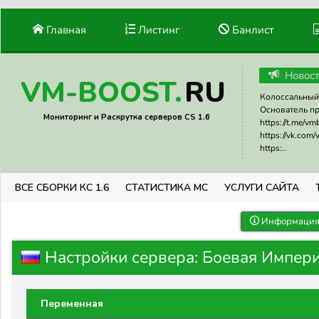
Главная
Листинг
Банлист
Новос
RU
VM-BOOST.
Колоссальный 
Основатель прое
Мониторинг и Раскрутка серверов CS 1.6
https://t.me/v
https://vk.com
https:..
ВСЕ СБОРКИ КС 1.6
СТАТИСТИКА МС
УСЛУГИ САЙТА
Информация 
Настройки сервера: Боевая Импер
Переменная