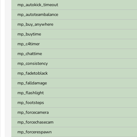
mp_autokick_timeout
mp_autoteambalance
mp_buy_anywhere
mp_buytime
mp_c4timer
mp_chattime
mp_consistency
mp_fadetoblack
mp_falldamage
mp_flashlight
mp_footsteps
mp_forcecamera
mp_forcechasecam
mp_forcerespawn