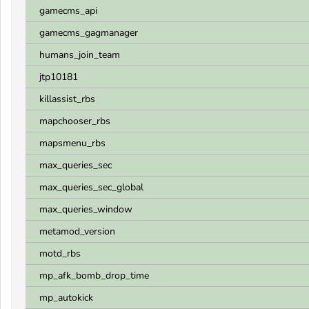
gamecms_api
gamecms_gagmanager
humans_join_team
jtp10181
killassist_rbs
mapchooser_rbs
mapsmenu_rbs
max_queries_sec
max_queries_sec_global
max_queries_window
metamod_version
motd_rbs
mp_afk_bomb_drop_time
mp_autokick