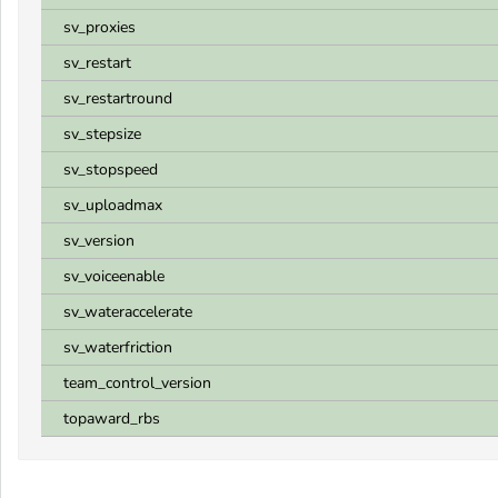
sv_proxies
sv_restart
sv_restartround
sv_stepsize
sv_stopspeed
sv_uploadmax
sv_version
sv_voiceenable
sv_wateraccelerate
sv_waterfriction
team_control_version
topaward_rbs