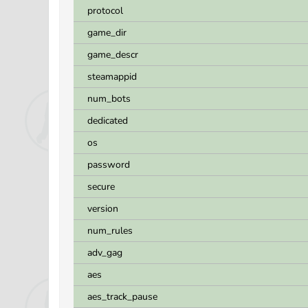
protocol
game_dir
game_descr
steamappid
num_bots
dedicated
os
password
secure
version
num_rules
adv_gag
aes
aes_track_pause