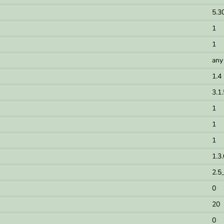
5.3
1
1
any
1.4
3.1.
1
1
1
1.3
2.5
0
20
0