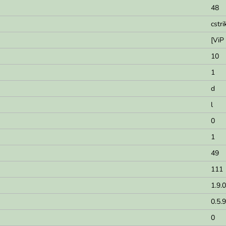
48
cstri
[ViP
10
1
d
l
0
1
49
111
1.9.0
0.5.
0