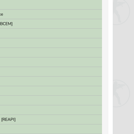
ke
 BCEM]
9 [REAPI]