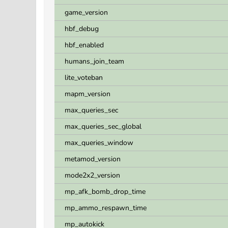
game_version
hbf_debug
hbf_enabled
humans_join_team
lite_voteban
mapm_version
max_queries_sec
max_queries_sec_global
max_queries_window
metamod_version
mode2x2_version
mp_afk_bomb_drop_time
mp_ammo_respawn_time
mp_autokick