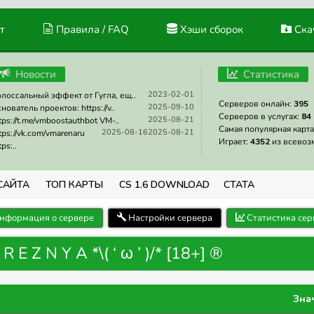
т
Правила / FAQ
Хэши сборок
Скач
Новости
Статистика
2023-02-01
лоссальный эффект от Гугла, ещ..
Серверов онлайн:
395
2025-09-10
нователь проектов: https://v..
Серверов в услугах:
84
2025-08-21
tps://t.me/vmboostauthbot VM-..
Самая популярная карта
2025-08-16
2025-08-21
tps://vk.com/vmarenaru
Играет:
4352
из всевоз
tps:..
САЙТА
ТОП КАРТЫ
CS 1.6 DOWNLOAD
СТАТА
нформация о сервере
Настройки сервера
Статистика сер
 Z N Y A *\( ‘ ω ’ )/* [18+] ®
Зна