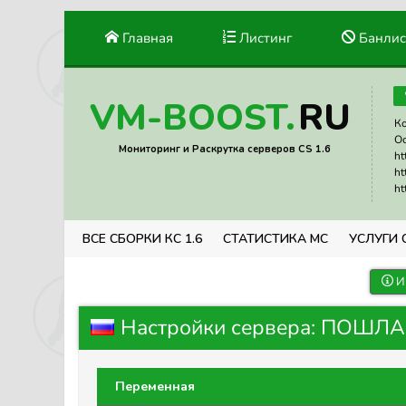
Главная
Листинг
Банлис
RU
VM-BOOST.
Ко
Ос
Мониторинг и Раскрутка серверов CS 1.6
ht
ht
ht
ВСЕ СБОРКИ КС 1.6
СТАТИСТИКА МС
УСЛУГИ 
И
Настройки сервера: ПОШЛА R E
Переменная