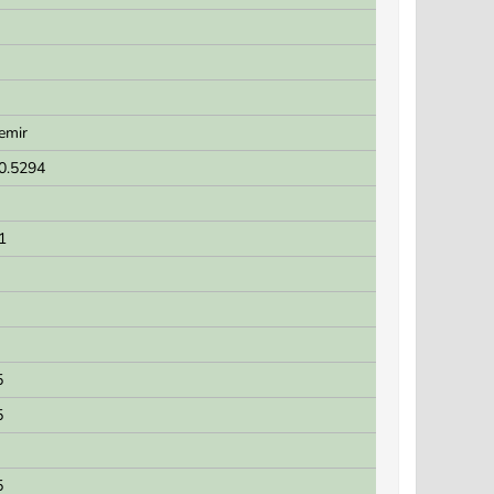
emir
.0.5294
1
5
5
5