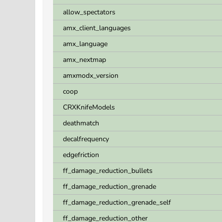
allow_spectators
amx_client_languages
amx_language
amx_nextmap
amxmodx_version
coop
CRXKnifeModels
deathmatch
decalfrequency
edgefriction
ff_damage_reduction_bullets
ff_damage_reduction_grenade
ff_damage_reduction_grenade_self
ff_damage_reduction_other