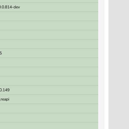
0.0.814-dev
5
.0.149
_reapi