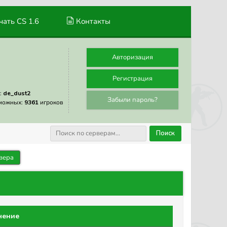
ать CS 1.6
Контакты
Авторизация
Регистрация
:
de_dust2
Забыли пароль?
можных:
9361
игроков
Поиск
вера
чение