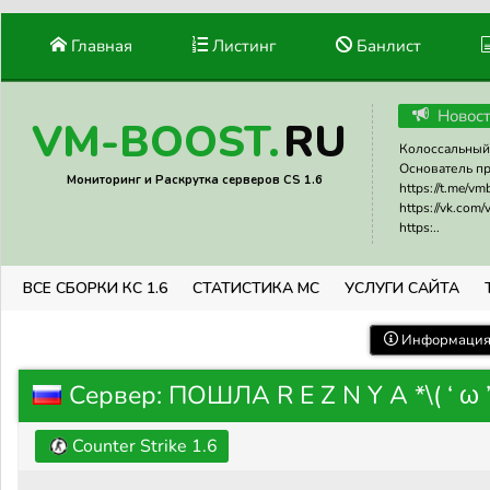
Главная
Листинг
Банлист
Новос
RU
VM-BOOST.
Колоссальный 
Основатель прое
Мониторинг и Раскрутка серверов CS 1.6
https://t.me/v
https://vk.com
https:..
ВСЕ СБОРКИ КС 1.6
СТАТИСТИКА МС
УСЛУГИ САЙТА
Информация 
Сервер: ПОШЛА R E Z N Y A *\( ‘ ω ’
Counter Strike 1.6