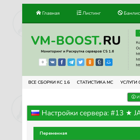
Главная
Листинг
Банлис
RU
VM-BOOST.
Ко
Ос
Мониторинг и Раскрутка серверов CS 1.6
ht
ht
0
ht
ВСЕ СБОРКИ КС 1.6
СТАТИСТИКА МС
УСЛУГИ 
И
Настройки сервера: #13 ★
Переменная