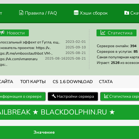
т
Правила / FAQ
Хэши сборок
Скач
Новости
Статистика
2023-02-01
лоссальный эффект от Гугла, ещ..
Серверов онлайн:
394
2025-09-10
нователь проектов: https://v..
Серверов в услугах:
85
2025-08-21
tps://t.me/vmboostauthbot VM-..
Самая популярная карта
2025-08-16
2025-08-21
tps://vk.com/vmarenaru
Играет:
2526
из всевоз
tps:..
САЙТА
ТОП КАРТЫ
CS 1.6 DOWNLOAD
СТАТА
нформация о сервере
Настройки сервера
Статистика сер
 JAILBREAK ★ BLACKDOLPHIN.RU ★
Значение