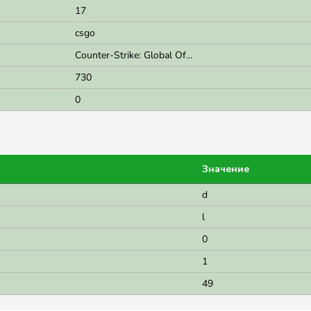
17
csgo
Counter-Strike: Global Of...
730
0
Значение
d
l
0
1
49