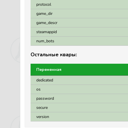
protocol
game_dir
game_descr
steamappid
num_bots
Остальные квары:
Переменная
dedicated
os
password
secure
version