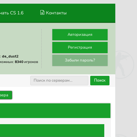
ать CS 1.6
Контакты
Авторизация
Регистрация
:
de_dust2
Забыли пароль?
можных:
8340
игроков
Поиск
вера