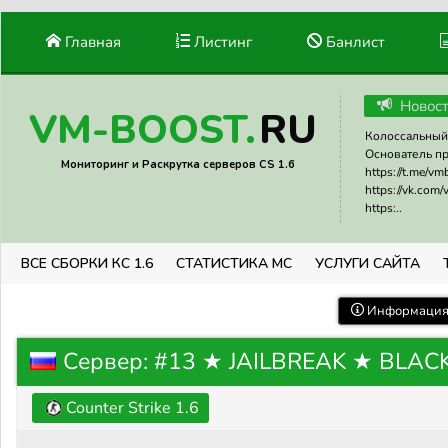
Главная
Листинг
Банлист
Новос
RU
VM-BOOST.
Колоссальный 
Основатель прое
Мониторинг и Раскрутка серверов CS 1.6
https://t.me/v
https://vk.com
https:..
ВСЕ СБОРКИ КС 1.6
СТАТИСТИКА МС
УСЛУГИ САЙТА
Информация 
Сервер: #13 ★ JAILBREAK ★ BLA
Counter Strike 1.6