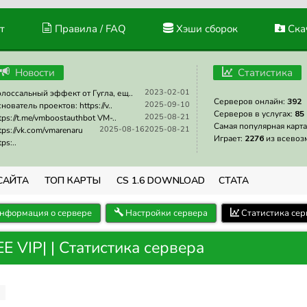
т
Правила / FAQ
Хэши сборок
Скач
Новости
Статистика
2023-02-01
лоссальный эффект от Гугла, ещ..
Серверов онлайн:
392
2025-09-10
нователь проектов: https://v..
Серверов в услугах:
85
2025-08-21
tps://t.me/vmboostauthbot VM-..
Самая популярная карта
2025-08-16
2025-08-21
tps://vk.com/vmarenaru
Играет:
2276
из всевоз
tps:..
САЙТА
ТОП КАРТЫ
CS 1.6 DOWNLOAD
СТАТА
нформация о сервере
Настройки сервера
Статистика сер
E VIP| | Статистика сервера