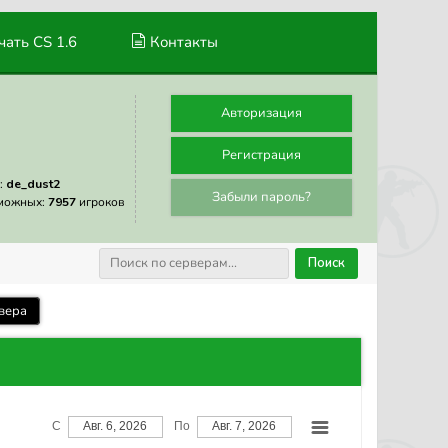
ать CS 1.6
Контакты
Авторизация
Регистрация
:
de_dust2
Забыли пароль?
можных:
7957
игроков
Поиск
вера
С
Авг. 6, 2026
По
Авг. 7, 2026