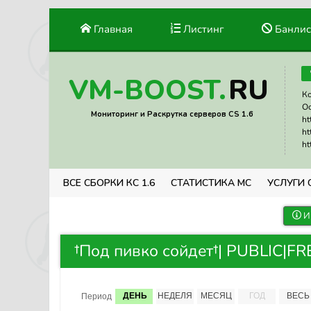
Главная
Листинг
Банлис
RU
VM-BOOST.
Ко
Ос
Мониторинг и Раскрутка серверов CS 1.6
ht
ht
ht
ВСЕ СБОРКИ КС 1.6
СТАТИСТИКА МС
УСЛУГИ 
И
†Под пивко сойдет†| PUBLIC|FRE
ДЕНЬ
НЕДЕЛЯ
МЕСЯЦ
ГОД
ВЕСЬ
Период