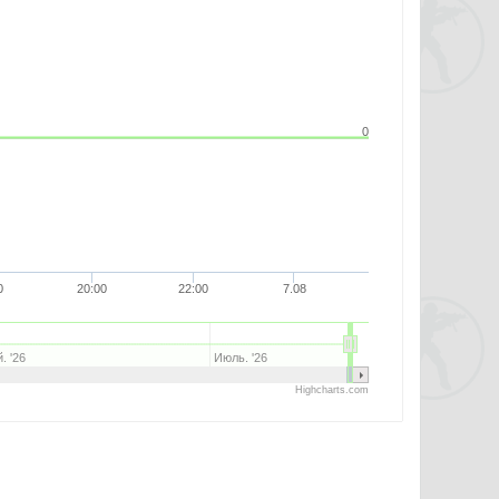
0
0
20:00
22:00
7.08
. '26
Июль. '26
Highcharts.com