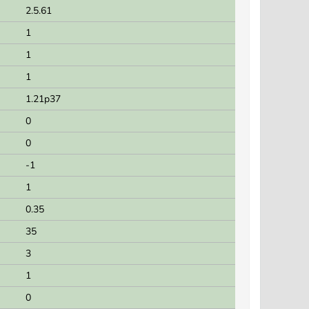
2.5.61
1
1
1
1.21p37
0
0
-1
1
0.35
35
3
1
0