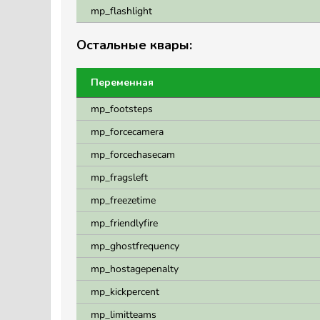
mp_flashlight
Остальные квары:
Переменная
mp_footsteps
mp_forcecamera
mp_forcechasecam
mp_fragsleft
mp_freezetime
mp_friendlyfire
mp_ghostfrequency
mp_hostagepenalty
mp_kickpercent
mp_limitteams