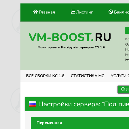
Главная
Листинг
Банлис
RU
VM-BOOST.
Ко
Ос
Мониторинг и Раскрутка серверов CS 1.6
ht
ht
ht
ВСЕ СБОРКИ КС 1.6
СТАТИСТИКА МС
УСЛУГИ 
И
Настройки сервера: †Под пив
Переменная