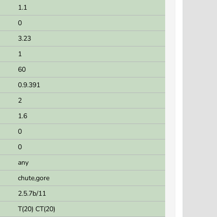
1.1
0
3.23
1
60
0.9.391
2
1.6
0
0
any
chute,gore
2.5.7b/11
T(20) CT(20)