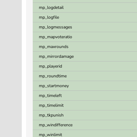
mp_logdetail
mp_logfile
mp_logmessages
mp_mapvoteratio
mp_maxrounds
mp_mirrordamage
mp_playerid
mp_roundtime
mp_startmoney
mp_timeleft
mp_timelimit
mp_tkpunish
mp_windifference
mp_winlimit