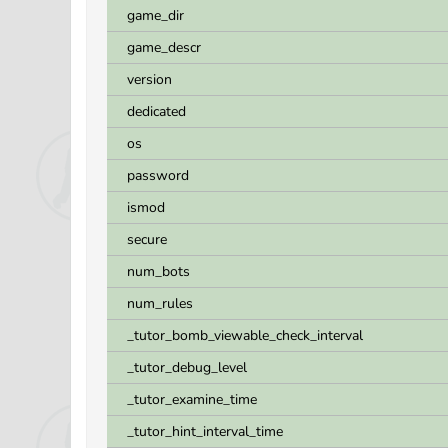
game_dir
game_descr
version
dedicated
os
password
ismod
secure
num_bots
num_rules
_tutor_bomb_viewable_check_interval
_tutor_debug_level
_tutor_examine_time
_tutor_hint_interval_time