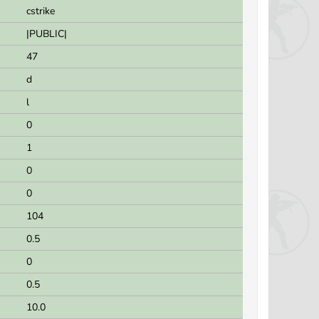
cstrike
|PUBLIC|
47
d
l
0
1
0
0
104
0.5
0
0.5
10.0