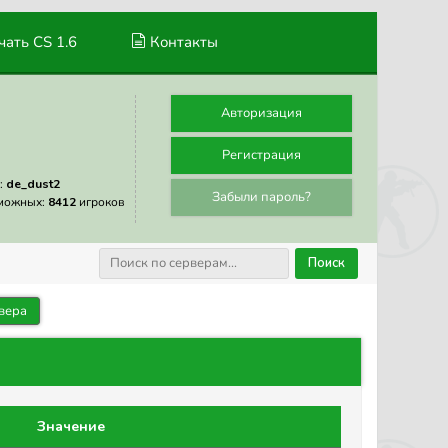
ать CS 1.6
Контакты
Авторизация
Регистрация
:
de_dust2
Забыли пароль?
можных:
8412
игроков
Поиск
вера
Значение