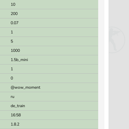
10
200
0.07
1
5
1000
1.5b_mini
1
0
@wow_moment
ru
de_train
16:58
1.8.2