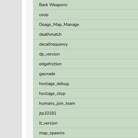
Back Weapons
coop
Deags_Map_Manage
deathmatch
decalfrequency
dp_version
edgefriction
gasnade
hostage_debug
hostage_stop
humans_join_team
jtp10181
lt_version
map_spawns