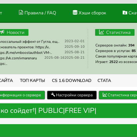
т
Правила / FAQ
Хэши сборок
Скач
Новости
Статистика
2023-02-01
лоссальный эффект от Гугла, ещ..
Серверов онлайн:
394
2025-09-10
нователь проектов: https://v..
Серверов в услугах:
85
2025-08-21
tps://t.me/vmboostauthbot VM-..
Самая популярная карта
2025-08-16
2025-08-21
tps://vk.com/vmarenaru
Играет:
2522
из всевоз
tps:..
САЙТА
ТОП КАРТЫ
CS 1.6 DOWNLOAD
СТАТА
нформация о сервере
Настройки сервера
Статистика сер
ко сойдет†| PUBLIC|FREE VIP|