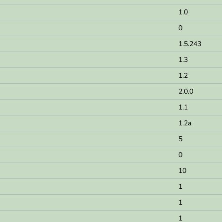
1.0
0
1.5.243
1.3
1.2
2.0.0
1.1
1.2a
5
0
10
1
1
1