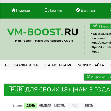
Главная
Листинг
Банлист
Новос
RU
VM-BOOST.
Колоссальный 
Основатель прое
Мониторинг и Раскрутка серверов CS 1.6
https://t.me/v
https://vk.com
https:..
ВСЕ СБОРКИ КС 1.6
СТАТИСТИКА МС
УСЛУГИ САЙТА
Информация 
|͇̿P͇̿U͇̿B͇̿| ДЛЯ СВОИХ 18+ |НАМ 3 ГОД
ДЕНЬ
НЕДЕЛЯ
МЕСЯЦ
ГОД
ВЕСЬ
Период