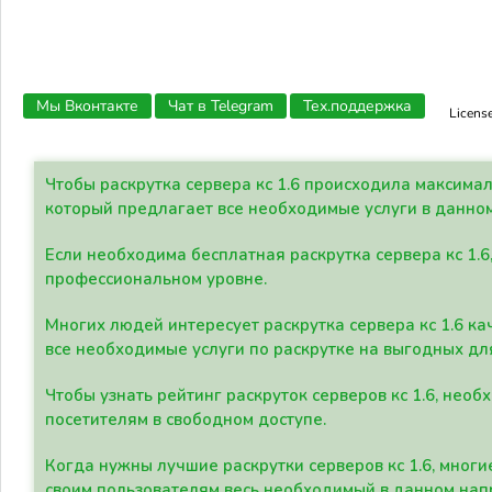
Мы Вконтакте
Чат в Telegram
Тех.поддержка
Licens
Чтобы раскрутка сервера кс 1.6 происходила максима
который предлагает все необходимые услуги в данно
Если необходима бесплатная раскрутка сервера кс 1.6
профессиональном уровне.
Многих людей интересует раскрутка сервера кс 1.6 ка
все необходимые услуги по раскрутке на выгодных дл
Чтобы узнать рейтинг раскруток серверов кс 1.6, не
посетителям в свободном доступе.
Когда нужны лучшие раскрутки серверов кс 1.6, мно
своим пользователям весь необходимый в данном нап