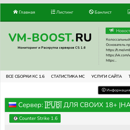
Главная
Листинг
Банлист
Новос
RU
VM-BOOST.
Колоссальный 
Основатель прое
Мониторинг и Раскрутка серверов CS 1.6
https://t.me/v
https://vk.com
https:..
ВСЕ СБОРКИ КС 1.6
СТАТИСТИКА МС
УСЛУГИ САЙТА
Информация 
Сервер: |͇̿P͇̿U͇̿B͇̿| ДЛЯ СВОИХ 18+ 
Counter Strike 1.6