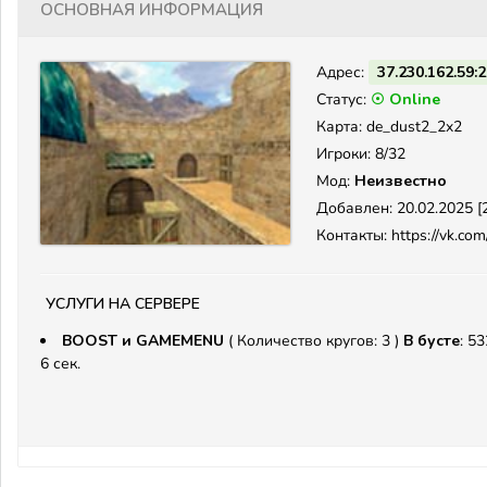
Основная информация
Адрес:
37.230.162.59:
Статус:
☉ Online
Карта: de_dust2_2x2
Игроки: 8/32
Мод:
Неизвестно
Добавлен: 20.02.2025 [2
Контакты: https://vk.com
Услуги на сервере
BOOST и GAMEMENU
( Количество кругов: 3 )
В бусте
: 53
6 сек.