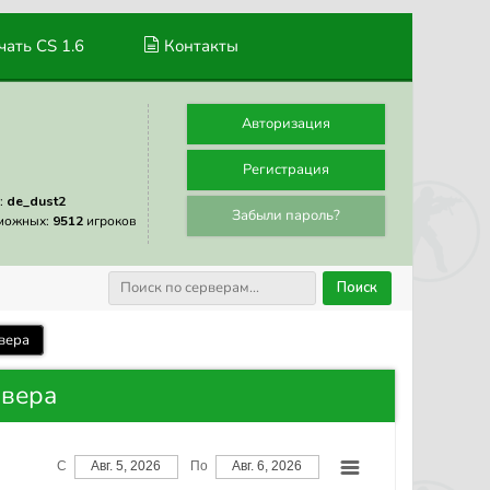
ать CS 1.6
Контакты
Авторизация
Регистрация
:
de_dust2
Забыли пароль?
можных:
9512
игроков
Поиск
вера
рвера
С
Авг. 5, 2026
По
Авг. 6, 2026