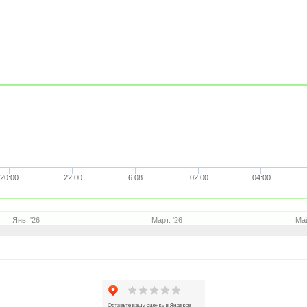
20:00
22:00
6.08
02:00
04:00
Янв. '26
Март. '26
Май