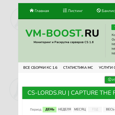
Главная
Листинг
Банлис
RU
VM-BOOST.
Ко
Ос
Мониторинг и Раскрутка серверов CS 1.6
ht
ht
ht
ВСЕ СБОРКИ КС 1.6
СТАТИСТИКА МС
УСЛУГИ 
И
CS-LORDS.RU | CAPTURE THE F
ДЕНЬ
НЕДЕЛЯ
МЕСЯЦ
ГОД
ВЕСЬ
Период