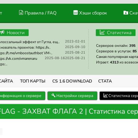
т
Правила / FAQ
Хэши сборок
Скач
Новости
Статистика
2023-02-01
лоссальный эффект от Гугла, ещ..
Серверов онлайн:
395
2025-09-10
нователь проектов: https://v..
Серверов в услугах:
85
2025-08-21
tps://t.me/vmboostauthbot VM-..
Самая популярная карта
2025-08-16
2025-08-21
tps://vk.com/vmarenaru
Играет:
4313
из всевоз
tps:..
САЙТА
ТОП КАРТЫ
CS 1.6 DOWNLOAD
СТАТА
нформация о сервере
Настройки сервера
Статистика сер
LAG - ЗАХВАТ ФЛАГА 2 | Статистика се