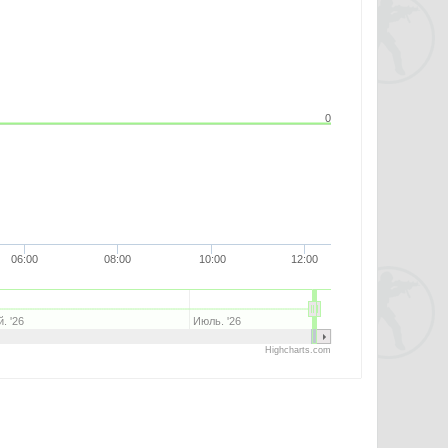
0
06:00
08:00
10:00
12:00
. '26
Июль. '26
Highcharts.com