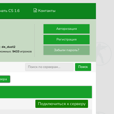
ать CS 1.6
Контакты
Авторизация
Регистрация
:
de_dust2
Забыли пароль?
можных:
9433
игроков
Поиск
вера
Подключиться к серверу