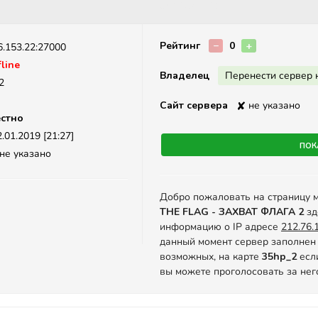
Описание
Рейтинг
−
0
+
6.153.22:27000
line
Владелец
Перенести сервер 
2
Сайт сервера
✘
не указано
стно
.01.2019 [21:27]
Пок
не указано
Добро пожаловать на страницу 
THE FLAG - ЗАХВАТ ФЛАГА 2
зд
информацию о IP адресе
212.76.
данный момент сервер заполнен 
возможных, на карте
35hp_2
если
вы можете проголосовать за нег