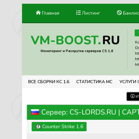
Главная
Листинг
Банлис
RU
VM-BOOST.
Ко
Ос
Мониторинг и Раскрутка серверов CS 1.6
ht
ht
ht
ВСЕ СБОРКИ КС 1.6
СТАТИСТИКА МС
УСЛУГИ 
И
Сервер: CS-LORDS.RU | CA
Counter Strike 1.6