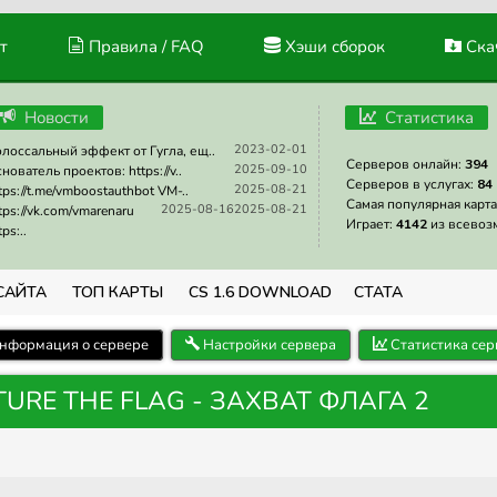
т
Правила / FAQ
Хэши сборок
Скач
Новости
Статистика
2023-02-01
лоссальный эффект от Гугла, ещ..
Серверов онлайн:
394
2025-09-10
нователь проектов: https://v..
Серверов в услугах:
84
2025-08-21
tps://t.me/vmboostauthbot VM-..
Самая популярная карта
2025-08-16
2025-08-21
tps://vk.com/vmarenaru
Играет:
4142
из всевоз
tps:..
САЙТА
ТОП КАРТЫ
CS 1.6 DOWNLOAD
СТАТА
нформация о сервере
Настройки сервера
Статистика сер
PTURE THE FLAG - ЗАХВАТ ФЛАГА 2