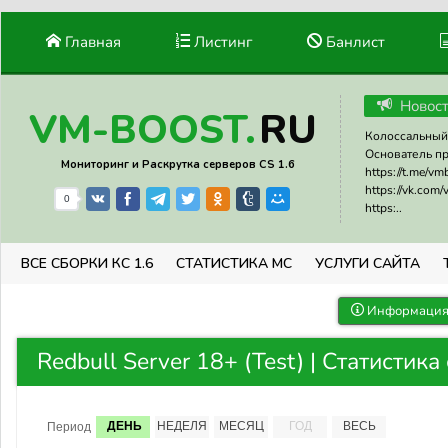
Главная
Листинг
Банлист
Новос
RU
VM-BOOST.
Колоссальный 
Основатель прое
Мониторинг и Раскрутка серверов CS 1.6
https://t.me/v
https://vk.com
0
https:..
ВСЕ СБОРКИ КС 1.6
СТАТИСТИКА МС
УСЛУГИ САЙТА
Информация 
Redbull Server 18+ (Test) | Статистика
ДЕНЬ
НЕДЕЛЯ
МЕСЯЦ
ГОД
ВЕСЬ
Период